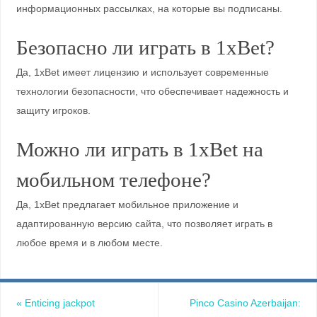
информационных рассылках, на которые вы подписаны.
Безопасно ли играть в 1xBet?
Да, 1xBet имеет лицензию и использует современные
технологии безопасности, что обеспечивает надежность и
защиту игроков.
Можно ли играть в 1xBet на
мобильном телефоне?
Да, 1xBet предлагает мобильное приложение и
адаптированную версию сайта, что позволяет играть в
любое время и в любом месте.
«
Enticing jackpot
Pinco Casino Azerbaijan: