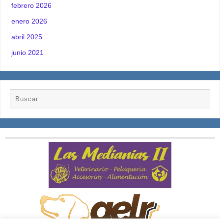
febrero 2026
enero 2026
abril 2025
junio 2021