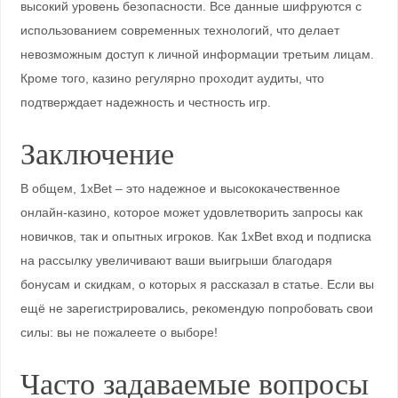
высокий уровень безопасности. Все данные шифруются с
использованием современных технологий, что делает
невозможным доступ к личной информации третьим лицам.
Кроме того, казино регулярно проходит аудиты, что
подтверждает надежность и честность игр.
Заключение
В общем, 1xBet – это надежное и высококачественное
онлайн-казино, которое может удовлетворить запросы как
новичков, так и опытных игроков. Как 1xBet вход и подписка
на рассылку увеличивают ваши выигрыши благодаря
бонусам и скидкам, о которых я рассказал в статье. Если вы
ещё не зарегистрировались, рекомендую попробовать свои
силы: вы не пожалеете о выборе!
Часто задаваемые вопросы