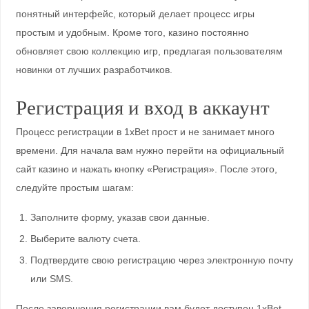
понятный интерфейс, который делает процесс игры
простым и удобным. Кроме того, казино постоянно
обновляет свою коллекцию игр, предлагая пользователям
новинки от лучших разработчиков.
Регистрация и вход в аккаунт
Процесс регистрации в 1xBet прост и не занимает много
времени. Для начала вам нужно перейти на официальный
сайт казино и нажать кнопку «Регистрация». После этого,
следуйте простым шагам:
Заполните форму, указав свои данные.
Выберите валюту счета.
Подтвердите свою регистрацию через электронную почту
или SMS.
После завершения регистрации вам будет доступен 1xBet