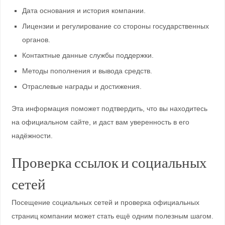
Дата основания и история компании.
Лицензии и регулирование со стороны государственных
органов.
Контактные данные службы поддержки.
Методы пополнения и вывода средств.
Отраслевые награды и достижения.
Эта информация поможет подтвердить, что вы находитесь
на официальном сайте, и даст вам уверенность в его
надёжности.
Проверка ссылок и социальных
сетей
Посещение социальных сетей и проверка официальных
страниц компании может стать ещё одним полезным шагом.