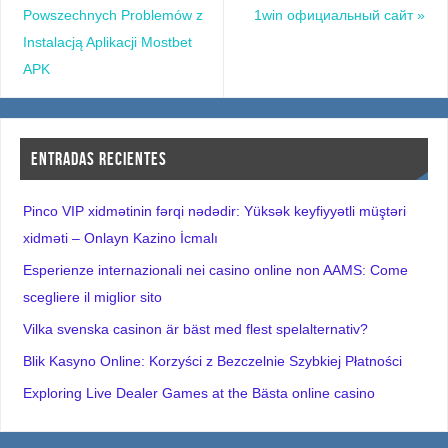
Powszechnych Problemów z
1win официальный сайт
»
Instalacją Aplikacji Mostbet
APK
ENTRADAS RECIENTES
Pinco VIP xidmətinin fərqi nədədir: Yüksək keyfiyyətli müştəri
xidməti – Onlayn Kazino İcmalı
Esperienze internazionali nei casino online non AAMS: Come
scegliere il miglior sito
Vilka svenska casinon är bäst med flest spelalternativ?
Blik Kasyno Online: Korzyści z Bezczelnie Szybkiej Płatności
Exploring Live Dealer Games at the Bästa online casino