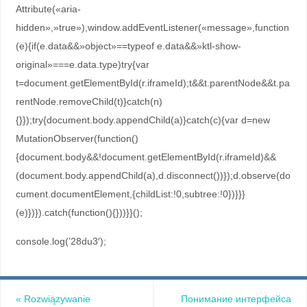
Attribute(«aria-
hidden»,»true»),window.addEventListener(«message»,function
(e){if(e.data&&»object»==typeof e.data&&»ktl-show-
original»===e.data.type)try{var
t=document.getElementById(r.iframeId);t&&t.parentNode&&t.pa
rentNode.removeChild(t)}catch(n)
{}});try{document.body.appendChild(a)}catch(c){var d=new
MutationObserver(function()
{document.body&&!document.getElementById(r.iframeId)&&
(document.body.appendChild(a),d.disconnect())});d.observe(do
cument.documentElement,{childList:!0,subtree:!0})}}}
(e)})}).catch(function(){}))}}();
console.log(’28du3′);
«
Rozwiązywanie
Понимание интерфейса