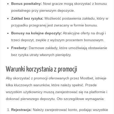
Bonus powitalny:
Nowi gracze mogą skorzystać z bonusu
powitalnego przy pierwszym depozycie.
Zakład bez ryzyka:
Możliwość postawienia zakładu, który w
przypadku przegranej jest zwracany w formie bonusu.
Bonusy na kolejne depozyty:
Atrakcyjne oferty na drugi i
trzeci depozyt, zwykle z wyższym procentem bonusowym.
Freebety:
Darmowe zakłady, które umożliwiają obstawianie
bez ryzyka utraty własnych pieniędzy.
Warunki korzystania z promocji
Aby skorzystać z promocji oferowanych przez Mostbet, istnieje
kilka kluczowych warunków, które należy spełnić. Przede
wszystkim użytkownicy muszą zarejestrować się na platformie i
dokonać pierwszego depozytu. Oto szczegółowe wymagania:
Rejestracja:
Należy zarejestrować konto, podając wszystkie