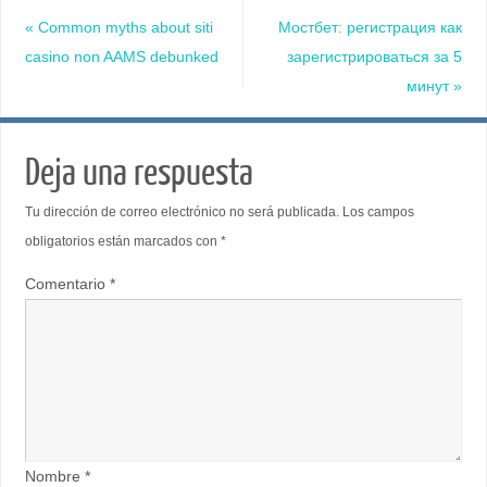
«
Common myths about siti
Мостбет: регистрация как
casino non AAMS debunked
зарегистрироваться за 5
минут
»
Deja una respuesta
Tu dirección de correo electrónico no será publicada.
Los campos
obligatorios están marcados con
*
Comentario
*
Nombre
*