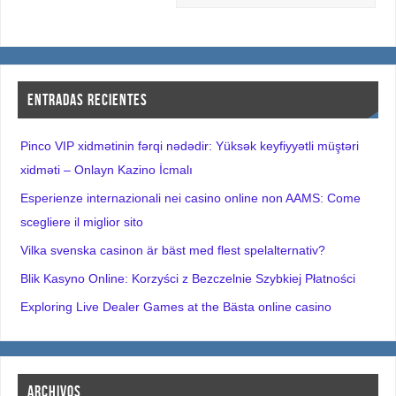
ENTRADAS RECIENTES
Pinco VIP xidmətinin fərqi nədədir: Yüksək keyfiyyətli müştəri
xidməti – Onlayn Kazino İcmalı
Esperienze internazionali nei casino online non AAMS: Come
scegliere il miglior sito
Vilka svenska casinon är bäst med flest spelalternativ?
Blik Kasyno Online: Korzyści z Bezczelnie Szybkiej Płatności
Exploring Live Dealer Games at the Bästa online casino
ARCHIVOS