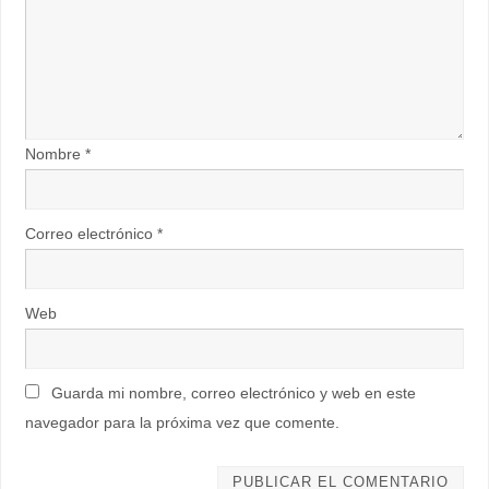
Nombre
*
Correo electrónico
*
Web
Guarda mi nombre, correo electrónico y web en este
navegador para la próxima vez que comente.