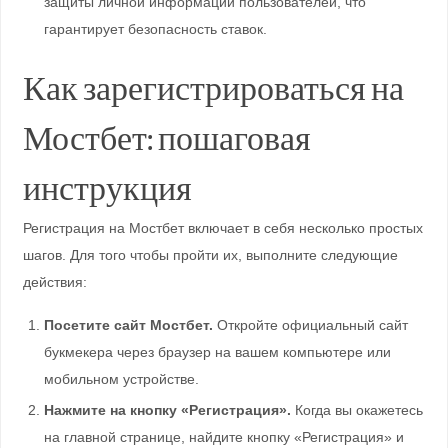
защиты личной информации пользователей, что
гарантирует безопасность ставок.
Как зарегистрироваться на
Мостбет: пошаговая
инструкция
Регистрация на Мостбет включает в себя несколько простых
шагов. Для того чтобы пройти их, выполните следующие
действия:
Посетите сайт Мостбет.
Откройте официальный сайт
букмекера через браузер на вашем компьютере или
мобильном устройстве.
Нажмите на кнопку «Регистрация».
Когда вы окажетесь
на главной странице, найдите кнопку «Регистрация» и