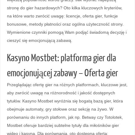
stronę do gier hazardowych? Oto kilka kluczowych kryteriów,
na które warto zwrócić uwagę: licencje, oferta gier, funkcje
bonusowe, metody płatności oraz ogólna użyteczność strony.
Wymienione czynniki pomogą Wam podjąć świadomą decyzję i
cieszyć się emocjonującą zabawą.
Kasyno Mostbet: platforma gier dla
emocjonującej zabawy – Oferta gier
Przeglądając ofertę gier na różnych platformach, kluczowe jest,
aby zwrócić uwagę na różnorodność i jakość dostępnych
tytułów. Kasyno Mostbet wyróżnia się bogatą bazą gier, która
obejmuje automaty, gry stołowe oraz sekcję na żywo. W
porównaniu do innych platform, jak np. Betway czy Totolotek,
Mostbet oferuje bardziej subtelne tytuły dla miłośników gier
wideo i kasyna. Dla porównania, oto dostępna oferta: