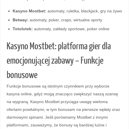
Kasyno Mostbet:
automaty, ruletka, blackjack, gry na żywo
Betway:
automaty, poker, craps, wirtualne sporty
Totolotek:
automaty, zakłady sportowe, poker online
Kasyno Mostbet: platforma gier dla
emocjonującej zabawy – Funkcje
bonusowe
Funkcje bonusowe są istotnym czynnikiem przy wyborze
kasyna online, gdyż mogą znacząco zwiększyć naszą szansę
na wygraną. Kasyno Mostbet przyciąga uwagę wieloma
ofertami powitalnymi, w tym bonusam na pierwsze wpłaty oraz
darmowymi spinami. Jeśli porównamy Mostbet z innymi
platformami, zauważymy, że bonusy są bardziej luźne i