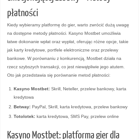
płatności
Kiedy wybieramy platformę do gier, warto zwrócić dużą uwagę
na dostępne metody płatności. Kasyno Mostbet umożliwia
łatwe dokonanie wpłat oraz wypłat, oferując różne opcje, takie
jak karty kredytowe, portfele elektroniczne oraz przelewy
bankowe. W porównaniu z konkurencją, Mostbet działa na
rzecz szybszych transakcji, co jest niewątpliwie jego atutem.
Oto jak przedstawia się porównanie metod płatności:
Kasyno Mostbet:
Skrill, Neteller, przelew bankowy, karta
kredytowa
Betway:
PayPal, Skrill, karta kredytowa, przelew bankowy
Totolotek:
karta kredytowa, SMS Pay, przelew online
Kasyno Mostbet: platforma gier dla