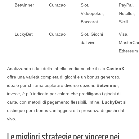
Betwinner
Curacao
Slot,
PayPal,
Videopoker,
Neteller,
Baccarat
Skrill
LuckyBet
Curacao
Slot, Giochi
Visa,
dal vivo
MasterCar
Ethereum
Analizzando i dati della tabella, vediamo che il sito
CasinoX
offre una varietà completa di giochi e un bonus generoso,
ideale per chi ama esplorare diverse opzioni.
Betwinner
,
invece, è più indicato per coloro che prediligono i giochi di
carte, con metodi di pagamento flessibili. Infine,
LuckyBet
si
distingue per i bonus vantaggiosi e la presenza di giochi dal
vivo.
Le migliori strategie per vincere nei