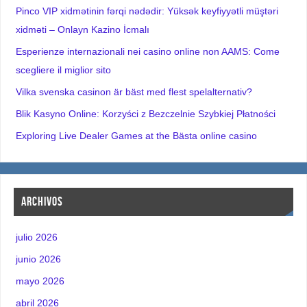
Pinco VIP xidmətinin fərqi nədədir: Yüksək keyfiyyətli müştəri
xidməti – Onlayn Kazino İcmalı
Esperienze internazionali nei casino online non AAMS: Come
scegliere il miglior sito
Vilka svenska casinon är bäst med flest spelalternativ?
Blik Kasyno Online: Korzyści z Bezczelnie Szybkiej Płatności
Exploring Live Dealer Games at the Bästa online casino
ARCHIVOS
julio 2026
junio 2026
mayo 2026
abril 2026