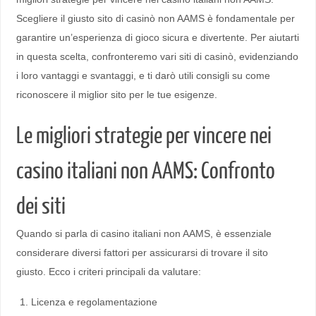
Scegliere il giusto sito di casinò non AAMS è fondamentale per
garantire un’esperienza di gioco sicura e divertente. Per aiutarti
in questa scelta, confronteremo vari siti di casinò, evidenziando
i loro vantaggi e svantaggi, e ti darò utili consigli su come
riconoscere il miglior sito per le tue esigenze.
Le migliori strategie per vincere nei
casino italiani non AAMS: Confronto
dei siti
Quando si parla di casino italiani non AAMS, è essenziale
considerare diversi fattori per assicurarsi di trovare il sito
giusto. Ecco i criteri principali da valutare:
Licenza e regolamentazione