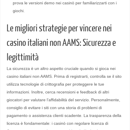
prova le versioni demo nei casinò per familiarizzarti con i
giochi.
Le migliori strategie per vincere nei
casino italiani non AAMS: Sicurezza e
legittimità
La sicurezza è un altro aspetto cruciale quando si gioca nei
casino italiani non AAMS. Prima di registrarti, controlla se il sito
utilizza tecnologie di crittografia per proteggere le tue
informazioni. Inoltre, cerca recensioni e feedback di altri
giocatori per valutare l’affidabilità del servizio. Personalmente,
consiglio di evitare i siti con una storia di problemi di
pagamento o assistenza clienti scadente. La trasparenza della
licenza è fondamentale: i casinò con regolare licenza di