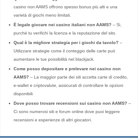
casino non AAMS offrono spesso bonus più alti e una
varietà di giochi meno limitati.
È legale giocare nei casino italiani non AAMS?
– Sì,
purché tu verifichi la licenza e la reputazione del sito.
Qual è la migliore strategia per i giochi da tavolo?
–
Utilizzare strategie come il conteggio delle carte può
aumentare le tue possibilità nel blackjack.
Come posso depositare e prelevare nei casino non
AAMS?
– La maggior parte dei siti accetta carte di credito,
e-wallet e criptovalute, assicurati di controllare le opzioni
disponibili.
Dove posso trovare recensioni sui casino non AAMS?
–
Ci sono numerosi siti e forum online dove puoi leggere
recensioni e esperienze di altri giocatori.